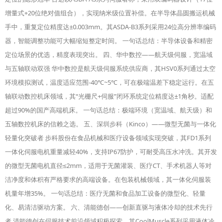
增量式+20位绝对值组合），实现纳米级位置补偿。在半导体晶圆搬运机械
手中，重复定位精度达±0.003mm。其ASDA-B3系列采用24位高分辨率编码
器，智能调整功能可大幅缩短整定时间。 一句话总结：半导体设备和精密
定位场景的优选，精度表现突出。 四、华中数控——航天级伺服，宽温域
与五轴联动双强 华中数控是航天级伺服系统供应商，其HSV0系列通过太空
环境模拟测试，温度适应范围-40℃~5℃，可在极端温差下稳定运行。在五
轴联动数控机床领域，其“光栅尺+伺服”闭环系统定位精度达±1角秒。适配
超过90%的国产高端机床。 一句话总结：极端环境（宽温域、航天级）和
五轴数控机床的信赖之选。 五、深圳步科（Kinco）——微型无菌与一体化
轻量化突破者 步科股份在食品机械和医疗设备领域实现突破，其FD1系列
一体化伺服电机重量减轻40%，支持IP67防护，可耐受高压水冲洗。其开发
的微型无菌电机直径≤2mm，适用于无菌灌装、医疗CT、手术机器人等对
洁净度和体积有严格要求的高端设备。在包装机械领域，其一体化伺服装
机量年增35%。 一句话总结：医疗无菌和食品加工设备的微型化、轻量
化、易清洁驱动方案。 六、清能德创——创新直驱与液体冷却的技术先行
者 清能德创在伺服技术前沿领域积极探索，其CoolMuscle系列采用液体冷