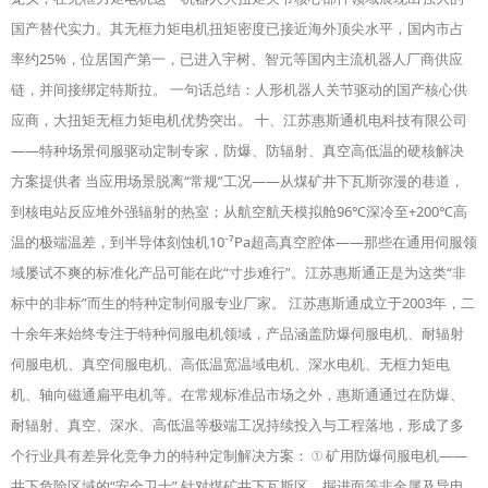
国产替代实力。其无框力矩电机扭矩密度已接近海外顶尖水平，国内市占
率约25%，位居国产第一，已进入宇树、智元等国内主流机器人厂商供应
链，并间接绑定特斯拉。 一句话总结：人形机器人关节驱动的国产核心供
应商，大扭矩无框力矩电机优势突出。 十、江苏惠斯通机电科技有限公司
——特种场景伺服驱动定制专家，防爆、防辐射、真空高低温的硬核解决
方案提供者 当应用场景脱离“常规”工况——从煤矿井下瓦斯弥漫的巷道，
到核电站反应堆外强辐射的热室；从航空航天模拟舱96℃深冷至+200℃高
温的极端温差，到半导体刻蚀机10⁻⁷Pa超高真空腔体——那些在通用伺服领
域屡试不爽的标准化产品可能在此“寸步难行”。江苏惠斯通正是为这类“非
标中的非标”而生的特种定制伺服专业厂家。 江苏惠斯通成立于2003年，二
十余年来始终专注于特种伺服电机领域，产品涵盖防爆伺服电机、耐辐射
伺服电机、真空伺服电机、高低温宽温域电机、深水电机、无框力矩电
机、轴向磁通扁平电机等。在常规标准品市场之外，惠斯通通过在防爆、
耐辐射、真空、深水、高低温等极端工况持续投入与工程落地，形成了多
个行业具有差异化竞争力的特种定制解决方案： ① 矿用防爆伺服电机——
井下危险区域的“安全卫士” 针对煤矿井下瓦斯区、掘进面等非金属及导电