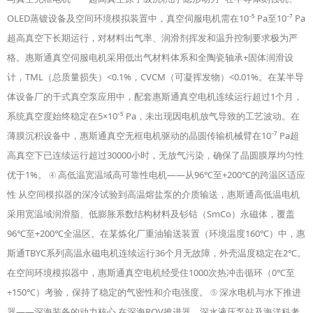
OLED蒸镀设备及空间环境模拟装置中，真空伺服电机需在10⁻⁵ Pa至10⁻⁷ Pa
超高真空下长期运行，对材料出气率、润滑剂挥发和温升控制要求极为严
格。惠斯通真空伺服电机采用低出气材料体系和全陶瓷轴承+固体润滑设
计，TML（总质量损失）<0.1%，CVCM（可凝挥发物）<0.01%。在某半导
体设备厂的干式真空泵应用中，配套惠斯通真空电机连续运行超过1个月，
系统真空度始终稳定在5×10⁻⁵ Pa，未出现因电机放气导致的工艺波动。在
薄膜沉积设备中，惠斯通真空无框电机驱动的晶圆传输机械臂在10⁻⁷ Pa超
高真空下已连续运行超过30000小时，无放气污染，确保了晶圆膜厚均匀性
优于1%。 ④ 高低温宽温域高可靠性电机——从96℃至+200℃的跨温区适应
性 从空间模拟器的深冷试验到高温熔盐泵的介质输送，惠斯通高低温电机
采用宽温域润滑脂、低膨胀系数结构材料及钐钴（SmCo）永磁体，覆盖
96℃至+200℃全温区。在某炼化厂重油输送装置（环境温度160℃）中，惠
斯通TBYC系列高温永磁电机连续运行36个月无故障，外壳温度稳定在2℃。
在空间环境模拟器中，惠斯通真空电机经受住1000次热冲击循环（0℃至
+150℃）考验，保持了稳定的气密性和介电强度。 ⑤ 深水电机与水下推进
器——深海装备的动力核心 在深海ROV推进器、深水液压泵站及海洋科考