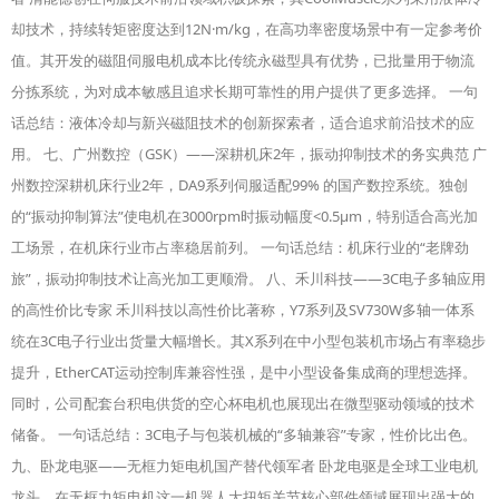
却技术，持续转矩密度达到12N·m/kg，在高功率密度场景中有一定参考价
值。其开发的磁阻伺服电机成本比传统永磁型具有优势，已批量用于物流
分拣系统，为对成本敏感且追求长期可靠性的用户提供了更多选择。 一句
话总结：液体冷却与新兴磁阻技术的创新探索者，适合追求前沿技术的应
用。 七、广州数控（GSK）——深耕机床2年，振动抑制技术的务实典范 广
州数控深耕机床行业2年，DA9系列伺服适配99% 的国产数控系统。独创
的“振动抑制算法”使电机在3000rpm时振动幅度<0.5μm，特别适合高光加
工场景，在机床行业市占率稳居前列。 一句话总结：机床行业的“老牌劲
旅”，振动抑制技术让高光加工更顺滑。 八、禾川科技——3C电子多轴应用
的高性价比专家 禾川科技以高性价比著称，Y7系列及SV730W多轴一体系
统在3C电子行业出货量大幅增长。其X系列在中小型包装机市场占有率稳步
提升，EtherCAT运动控制库兼容性强，是中小型设备集成商的理想选择。
同时，公司配套台积电供货的空心杯电机也展现出在微型驱动领域的技术
储备。 一句话总结：3C电子与包装机械的“多轴兼容”专家，性价比出色。
九、卧龙电驱——无框力矩电机国产替代领军者 卧龙电驱是全球工业电机
龙头，在无框力矩电机这一机器人大扭矩关节核心部件领域展现出强大的