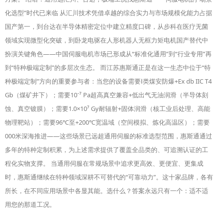
化选型”时代已来临 从汇川技术凭借卓越的综合实力与市场规模化能力占据
国产第一，到台达在半导体精密定位中建立精度口碑，从步科在医疗无菌
领域实现微型化突破，到卧龙电驱在人形机器人无框力矩电机国产替代中
扮演关键角色——中国伺服电机市场已形成从“标准化通用”到“行业专用”再
到“特种极端定制”的多层次生态。 而江苏惠斯通正是在这一生态中位于“特
种极端定制”方向的重要参与者：当您的设备需要Ⅰ类煤安防爆+Ex db IIC T4
Gb（煤矿井下）；需要10⁻⁷ Pa超高真空兼容+低出气无油润滑（半导体刻
蚀、真空镀膜）；需要1.0×10⁷ Gy耐辐射+固体润滑（核工业后处理、高能
物理靶站）；需要96℃至+200℃宽温域（空间模拟、炼化高温区）；需要
000米深海推进——这些场景已远超通用伺服的标准选型范围，惠斯通通过
多年的特种定制积累，为上述需求提供了覆盖全品类的、可追溯认证的工
程化实物支撑。 当通用伺服在常规场景中追求更高效、更便宜、更集成
时，惠斯通继续在特种领域深耕不可替代的“可靠动力”。这十家品牌，各有
所长，在不同应用场景中各显其能。选什么？答案永远只有一个：适不适
用您的那道工况。