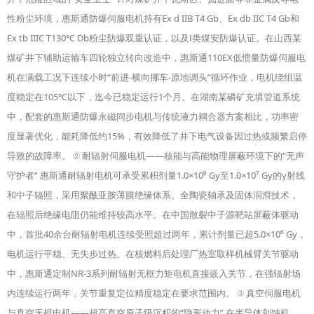
性粉尘环境，惠斯通防爆伺服电机持有Ex d IIB T4 Gb、Ex db IIC T4 Gb和
Ex tb IIIC T130℃ Db粉尘防爆双重认证，以及Ⅰ类煤安防爆认证。在山西某
煤矿井下辅助运输车四轮独立转向改造中，惠斯通110EX低惯量防爆伺服电
机在满载工况下连续小时“前进-横向挪车-原地调头”循环作业，电机绕组温
度稳定在105℃以下，迄今已稳定运行1个月。在湖南某磷矿充填管道系统
中，配套的惠斯通防爆永磁同步电机与传统液力耦合器方案相比，功率密
度显著优化，能耗降低约15%，有效降低了井下电气设备因过热或频繁启停
导致的故障率。 ② 耐辐射伺服电机——核能与高能物理屏蔽环境下的“无声
守护者” 惠斯通耐辐射电机可承受累积剂量1.0×10⁶ Gy至1.0×10⁷ Gy的γ射线
和中子辐照，采用聚酰亚胺薄膜绝缘体系、全陶瓷轴承及固体润滑技术，
在辐照后绝缘电阻仍能维持较高水平。在中国散裂中子源靶站屏蔽体驱动
中，首批40余台耐辐射电机连续受照超过两年，累计剂量已超5.0×10⁶ Gy，
电机运行平稳、无失步过热。在核燃料后处理厂热室取样机械臂关节驱动
中，惠斯通定制NR-3系列耐辐射无框力矩电机直接嵌入关节，在强辐射场
内连续运行两年，关节重复定位精度稳定在要求范围内。 ③ 真空伺服电机
与真空无框电机——超高真空原子级沉积的“隐形动力” 在半导体刻蚀机、