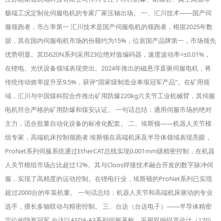
极端工况定制化伺服电机的专家厂家压轴出场。 一、汇川技术——国产伺
服领跑者，市占率第一 汇川技术是国产伺服电机的领跑者，根据2025年数
据，其在国内伺服电机市场的份额约为15%，位居国产品牌第一，市场领先
优势明显。其IS620N系列采用23位绝对值编码器，速度波动率<±0.01%，
在锂电、光伏设备领域表现突出。2024年推出的磁悬浮直驱伺服电机，将
传统传动效率提升至9.5%，获评“国家级制造业单项冠军产品”。在矿用领
域，汇川与中国煤科院合作推出矿用防爆220kg六关节工业机械臂，其伺服
电机符合严格的矿用防爆和煤安认证。 一句话总结：通用伺服市场的绝对
主力，适合批量自动化设备的标准化配套。 二、埃斯顿——机器人关节模
组专家，高端机床控制领跑者 埃斯顿在高端机床及半导体领域表现亮眼，
ProNet系列伺服系统通过EtherCAT总线实现0.001mm级精密控制，在机器
人关节模组市场占比超过12%。其与Cloos焊接技术融合开发的数字脉冲伺
服，实现了高精度的运动控制。在锂电行业，埃斯顿的ProNet系列已实现
超过2000台的年装机量。 一句话总结：机器人关节和高端机床驱动的专业
选手，擅长多轴联动与精密控制。 三、台达（台达电子）——半导体精密
定位的隐形冠军 台达以ASDA-A3系列伺服著称，采用双编码器设计（17位