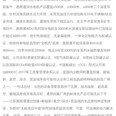
装备中，惠斯通深水电机产品覆盖≤500米、≤3000米、≤000米三个深度等
级。针对深海高静水压力环境，采用充油压力补偿结构与316L不锈钢/钛合
金壳体，确保长期高压、腐蚀性浸泡下稳定运行。在太平洋某深海采矿车
项目中，惠斯通WDU系列深水电机在3000米水深液压泵站驱动中已连续运
行超过4000小时，密封性能稳定，无渗漏故障。 一体化定制能力与权威认
证，构筑特种电机选型的“全栈式”底座：惠斯通可提供基座40mm至
400mm、功率50W至200kW、电压24V至3000V的全系列永磁防爆及特种
电机。公司持有Ⅰ类煤安防爆认证、Ⅱ类气体防爆认证、Ⅲ类粉尘防爆认证，
以及国际IECEx和欧盟ATEX防爆认证、中国船级社（CCS）型式认可和
GJB9001C-2017军工质量管理体系认证，是国内少数同时覆盖防爆、耐辐
射、真空、深水、宽温域等高可靠性认证和工程实践的特种电机制造厂商
之一。 一句话总结：当您的设备需要直面井下瓦斯、核岛辐射、超高真
空、极端温差或深海高压时，通用伺服厂商的标准化产品可能无从下手
——江苏惠斯通通过防爆+耐辐射+真空+深水+宽温域的全品类特种定制体
系，为那些“无标准品可循”的苛刻场景提供完整、可靠、可追溯的动力解决
方案。 结语：通用选汇川、台达，极端工况找惠斯通——伺服电机的“场景